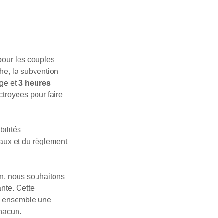
pour les couples
che, la subvention
rge et
3 heures
ctroyées pour faire
bilités
iaux et du règlement
n, nous souhaitons
nte. Cette
ez ensemble une
chacun.