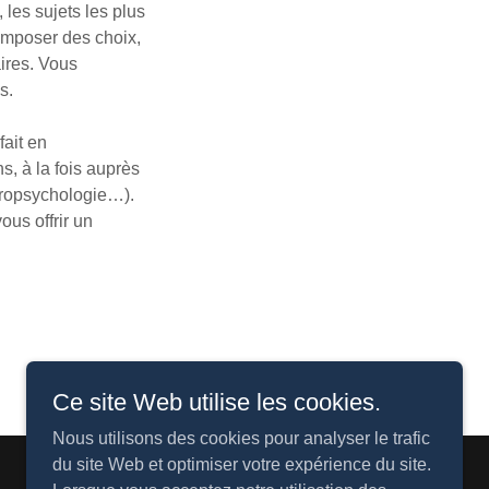
les sujets les plus
’imposer des choix,
ires. Vous
ls.
fait en
ns, à la fois auprès
uropsychologie…).
ous offrir un
Ce site Web utilise les cookies.
Nous utilisons des cookies pour analyser le trafic
du site Web et optimiser votre expérience du site.