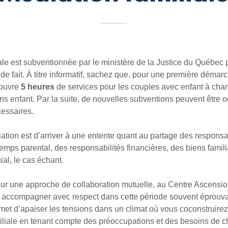
ale est subventionnée par le ministère de la Justice du Québec 
de fait. À titre informatif, sachez que, pour une première démar
couvre
5 heures
de services pour les couples avec enfant à cha
ns enfant. Par la suite, de nouvelles subventions peuvent être o
cessaires.
iation est d’arriver à une entente quant au partage des responsa
temps parental, des responsabilités financières, des biens famil
al, le cas échant.
ur une approche de collaboration mutuelle, au Centre Ascensio
s accompagner avec respect dans cette période souvent éprouva
et d’apaiser les tensions dans un climat où vous coconstruir
miliale en tenant compte des préoccupations et des besoins de 